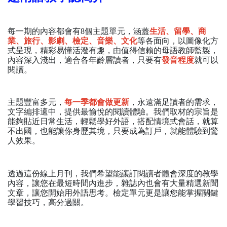
每一期的內容都會有
8個主題單元，涵蓋
生活、留學、商
業、旅行、影劇、檢定、音樂、文化
等各面向，以圖像化方
式呈現，精彩易懂活潑有趣，由值得信賴的母語教師監製，
內容深入淺出，適合各年齡層讀者，只要有
發音程度
就可以
閱讀。
主題豐富多元，
每一季都會做更新
，永遠滿足讀者的需求，
文字編排適中，提供最愉悅的閱讀體驗。我們取材的宗旨是
能夠貼近日常生活，輕鬆學好外語，搭配情境式會話，就算
不出國，也能讓你身歷其境，只要成為訂戶，就能體驗到驚
人效果。
透過這份線上月刊，我們希望能讓訂閱讀者體會深度的教學
內容，讓您在最短時間內進步，雜誌內也會有大量精選新聞
文章，讓您開始用外語思考。檢定單元更是讓您能掌握關鍵
學習技巧，高分過關。