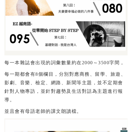
每一本雜誌會出現的詞彙數量約在2000～3500字間，
每一期都會有8個欄目，分別對應商務、留學、旅遊、
影劇、音樂、檢定、網路、新聞等主題，並不定期會
針對人物專訪，並針對趨勢及生活對話為主題進行報
導。
並且會有母語老師的課文朗讀檔。