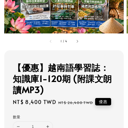
1
/
4
【優惠】越南語學習誌：
知識庫1-120期 (附課文朗
讀MP3)
Sale
NT$ 8,400 TWD
Regular
優惠
NT$ 26,400 TWD
price
price
數量