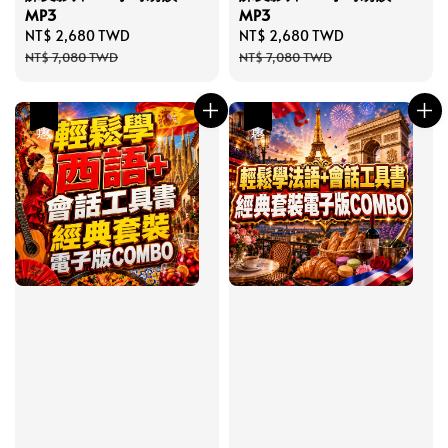
MP3
MP3
Sale
NT$ 2,680 TWD
Regular
Sale
NT$ 2,680 TWD
Regular
price
price
price
price
NT$ 7,080 TWD
NT$ 7,080 TWD
優惠
優惠