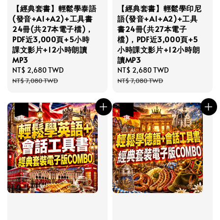
【經典套書】輕鬆學泰語
【經典套書】輕鬆學印尼
(發音+A1+A2)+工具書
語(發音+A1+A2)+工具
24冊(共27本電子檔)，
書24冊(共27本電子
PDF近3,000頁+5小時
檔)，PDF近3,000頁+5
課文影片+12小時朗讀
小時課文影片+12小時朗
MP3
讀MP3
Sale
NT$ 2,680 TWD
Regular
Sale
NT$ 2,680 TWD
Regular
price
price
price
price
NT$ 7,080 TWD
NT$ 7,080 TWD
優惠
優惠