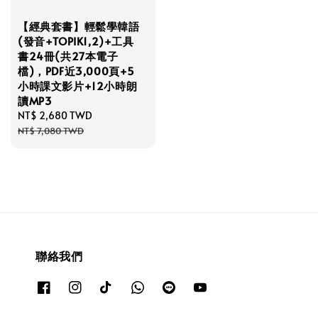
【經典套書】輕鬆學韓語
(發音+TOPIK1,2)+工具
書24冊(共27本電子
檔)，PDF近3,000頁+5
小時課文影片+12小時朗
讀MP3
Sale
NT$ 2,680 TWD
Regular
price
price
NT$ 7,080 TWD
聯絡我們