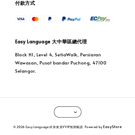
付款方式
Easy Language 大中華區總代理
Block H1, Level 4, SetiaWalk, Persiaran
Wawasan, Pusat bandar Puchong, 47100
Selangor.
EasyStore
© 2026 Easy Language 終身會員VVIP無限暢讀. Powered by