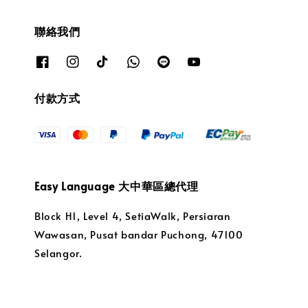
聯絡我們
付款方式
Easy Language 大中華區總代理
Block H1, Level 4, SetiaWalk, Persiaran
Wawasan, Pusat bandar Puchong, 47100
Selangor.