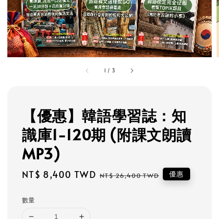
1
/
3
【優惠】韓語學習誌：知
識庫1-120期 (附課文朗讀
MP3)
Sale
NT$ 8,400 TWD
Regular
優惠
NT$ 26,400 TWD
price
price
數量