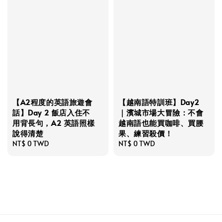
【A2程度的英語旅遊會
【越南語特訓班】Day2
話】Day 2 飯店入住不
｜濱城市場大冒險：不會
用背長句，A2 英語照樣
越南語也能買咖啡、買腰
說得清楚
果、練習殺價！
Regular
NT$ 0 TWD
Regular
NT$ 0 TWD
price
price