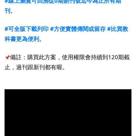
#線上瀏覽可回溯從0期創刊號迄今為止所有期
刊
。
#可全版下載列印
#方便實體傳閱或留存
#比買教
科書更為便利
。
備註：購買此方案，使用權限會持續到120期截
止，過刊跟新刊都有喔。