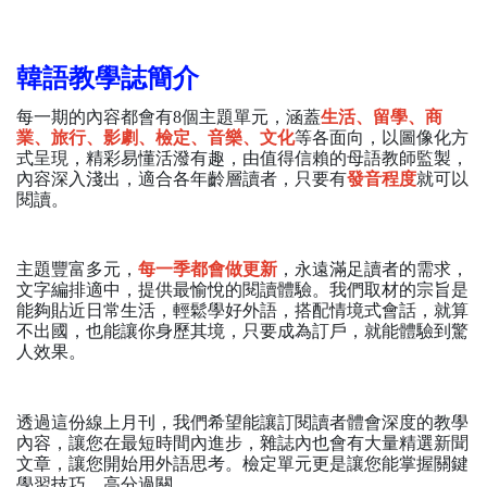
韓語教學誌簡介
每一期的內容都會有8個主題單元，涵蓋
生活、留學、商
業、旅行、影劇、檢定、音樂、文化
等各面向，以圖像化方
式呈現，精彩易懂活潑有趣，由值得信賴的母語教師監製，
內容深入淺出，適合各年齡層讀者，只要有
發音程度
就可以
閱讀。
主題豐富多元，
每一季都會做更新
，永遠滿足讀者的需求，
文字編排適中，提供最愉悅的閱讀體驗。我們取材的宗旨是
能夠貼近日常生活，輕鬆學好外語，搭配情境式會話，就算
不出國，也能讓你身歷其境，只要成為訂戶，就能體驗到驚
人效果。
透過這份線上月刊，我們希望能讓訂閱讀者體會深度的教學
內容，讓您在最短時間內進步，雜誌內也會有大量精選新聞
文章，讓您開始用外語思考。檢定單元更是讓您能掌握關鍵
學習技巧，高分過關。