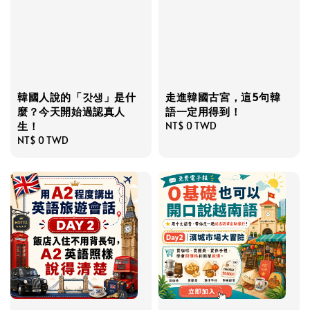
韓國人說的「갓생」是什
走進韓國古宮，這5句韓
麼？今天開始過認真人
語一定用得到！
生！
Regular
NT$ 0 TWD
Regular
NT$ 0 TWD
price
price