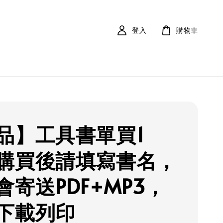
登入
購物車
品】工具書單買1
購買後請填寫書名，
會寄送PDF+MP3，
下載列印