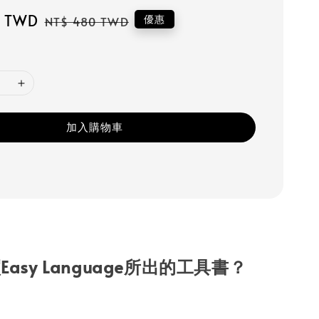
0 TWD
Regular
優惠
NT$ 480 TWD
price
加入購物車
asy Language所出的工具書？