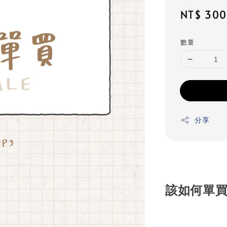
Sale
NT$ 30
price
數量
分享
該如何單買E