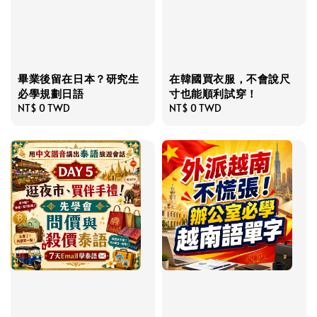
畢業後留在日本？研究生
在韓國買衣服，不會說尺
必學規劃日語
寸也能順利試穿！
Regular
NT$ 0 TWD
Regular
NT$ 0 TWD
price
price