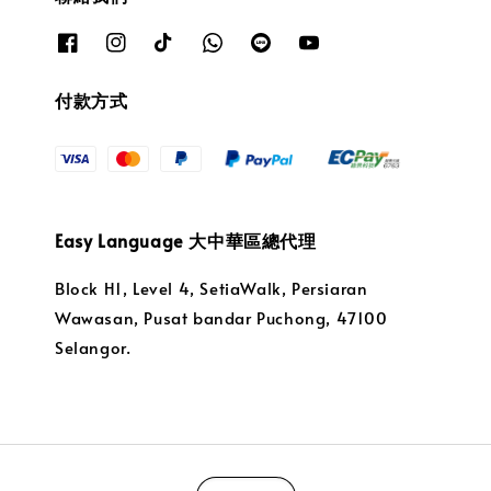
付款方式
Easy Language 大中華區總代理
Block H1, Level 4, SetiaWalk, Persiaran
Wawasan, Pusat bandar Puchong, 47100
Selangor.