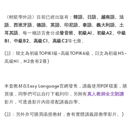
《輕鬆學外語》目前已經出版有：
韓
語、日語、越南語、法
語、西班牙語、德語、英語、印尼語、泰語、義大利語、土
耳其語
。每一種語言會分成
發音班、初級A1、初級A2、中級
B1、中級B2、高級C1、高級C2
等七冊。
(註：韓文為初級TOPIK1級~高級TOPIK6級，日文為初級N5~
高級N1，N2會有2冊)
本套教材在Easy Language官網發售，講義使用PDF檔案，購
買後，同學們可以自行下載列印，另附有
真人教師全文朗讀
影片，可透過影片內容搭配講義自學。
(註：另外亦可購買函授教材，會有實體講義跟教學影片。)