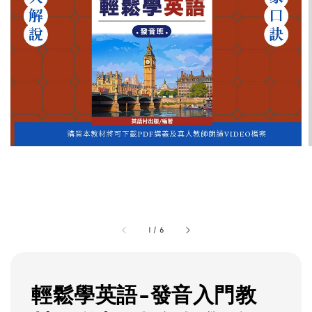
1
/
6
輕鬆學英語-發音入門教