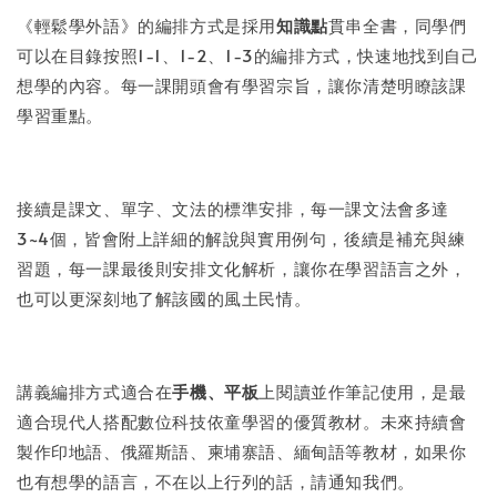
《輕鬆學外語》的編排方式是採用
知識點
貫串全書，同學們
可以在目錄按照1-1、1-2、1-3的編排方式，快速地找到自己
想學的內容。每一課開頭會有學習宗旨，讓你清楚明瞭該課
學習重點。
接續是課文、單字、文法的標準安排，每一課文法會多達
3~4個，皆會附上詳細的解說與實用例句，後續是補充與練
習題，每一課最後則安排文化解析，讓你在學習語言之外，
也可以更深刻地了解該國的風土民情。
講義編排方式適合在
手機、平板
上閱讀並作筆記使用，是最
適合現代人搭配數位科技依童學習的優質教材。未來持續會
製作印地語、俄羅斯語、柬埔寨語、緬甸語等教材，如果你
也有想學的語言，不在以上行列的話，請通知我們。