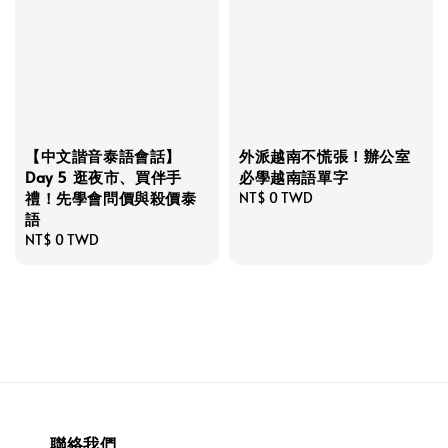
【中文諧音泰語會話】
外派越南不慌張！辦公室
Day 5 逛夜市、買伴手
必學越南語單字
禮！先學會問價與殺價泰
Regular
NT$ 0 TWD
語
price
Regular
NT$ 0 TWD
price
聯絡我們