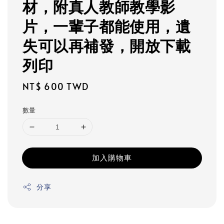
材，附真人教師教學影
片，一輩子都能使用，遺
失可以再補發，開放下載
列印
Regular
NT$ 600 TWD
price
數量
加入購物車
分享