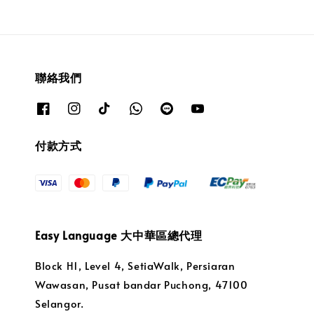
聯絡我們
付款方式
Easy Language 大中華區總代理
Block H1, Level 4, SetiaWalk, Persiaran
Wawasan, Pusat bandar Puchong, 47100
Selangor.