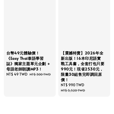
台幣49元體驗價！
【震撼特賣】2026年全
《Easy Thai泰語學習
新出版！16本印尼語實
誌》獨家主題單元企劃 +
戰工具書，全套打包只要
母語老師朗讀MP3！
990元！現省2530元，
限量30組售完即調回原
Sale
NT$ 49 TWD
Regular
NT$ 300 TWD
價！
price
price
Sale
NT$ 990 TWD
Regular
price
price
NT$ 3,520 TWD