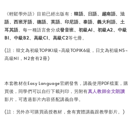
《輕鬆學外語》目前已經出版有：
韓
語、日語、越南語、法
語、西班牙語、德語、英語、印尼語、泰語、義大利語、土
耳其語
。每一種語言會分成
發音班、初級A1、初級A2、中級
B1、中級B2、高級C1、高級C2
等七冊。
(註：韓文為初級TOPIK1級~高級TOPIK6級，日文為初級N5~
高級N1，N2會有2冊)
本套教材在Easy Language官網發售，講義使用PDF檔案，購
買後，同學們可以自行下載列印，另附有
真人教師全文朗讀
影片，可透過影片內容搭配講義自學。
(註：另外亦可購買函授教材，會有實體講義跟教學影片。)