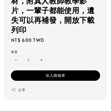
材，附真人教師教學影
片，一輩子都能使用，遺
失可以再補發，開放下載
列印
Regular
NT$ 600 TWD
price
數量
加入購物車
分享