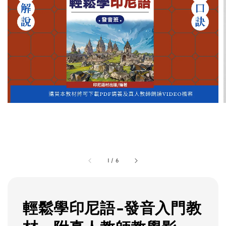
1
/
6
輕鬆學印尼語-發音入門教