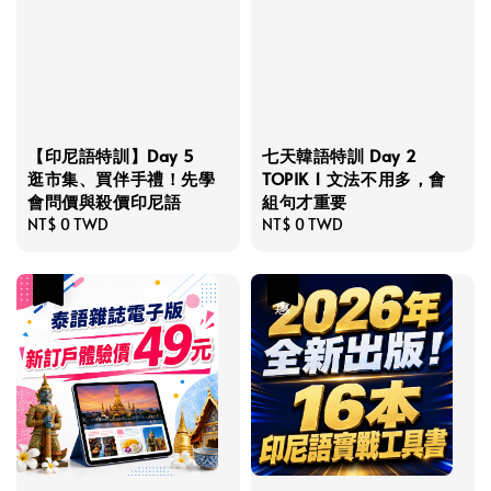
【印尼語特訓】Day 5
七天韓語特訓 Day 2
逛市集、買伴手禮！先學
TOPIK 1 文法不用多，會
會問價與殺價印尼語
組句才重要
Regular
NT$ 0 TWD
Regular
NT$ 0 TWD
price
price
優惠
優惠