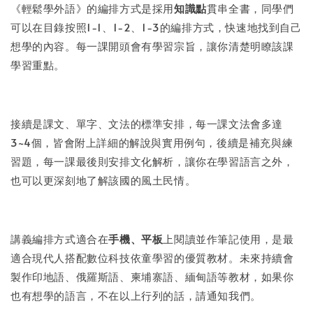
《輕鬆學外語》的編排方式是採用
知識點
貫串全書，同學們
可以在目錄按照1-1、1-2、1-3的編排方式，快速地找到自己
想學的內容。每一課開頭會有學習宗旨，讓你清楚明瞭該課
學習重點。
接續是課文、單字、文法的標準安排，每一課文法會多達
3~4個，皆會附上詳細的解說與實用例句，後續是補充與練
習題，每一課最後則安排文化解析，讓你在學習語言之外，
也可以更深刻地了解該國的風土民情。
講義編排方式適合在
手機、平板
上閱讀並作筆記使用，是最
適合現代人搭配數位科技依童學習的優質教材。未來持續會
製作印地語、俄羅斯語、柬埔寨語、緬甸語等教材，如果你
也有想學的語言，不在以上行列的話，請通知我們。