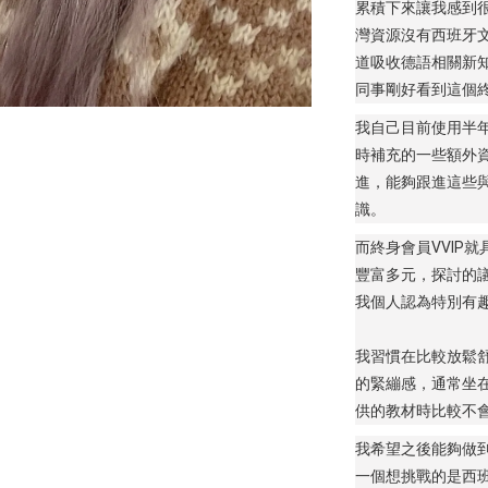
累積下來讓我感到
灣資源沒有西班牙
道吸收德語相關新
同事剛好看到這個終
我自己目前使用半
時補充的一些額外
進，能夠跟進這些
識。
而終身會員VVIP
豐富多元，探討的
我個人認為特別有
我習慣在比較放鬆
的緊繃感，通常坐在
供的教材時比較不
我希望之後能夠做
一個想挑戰的是西