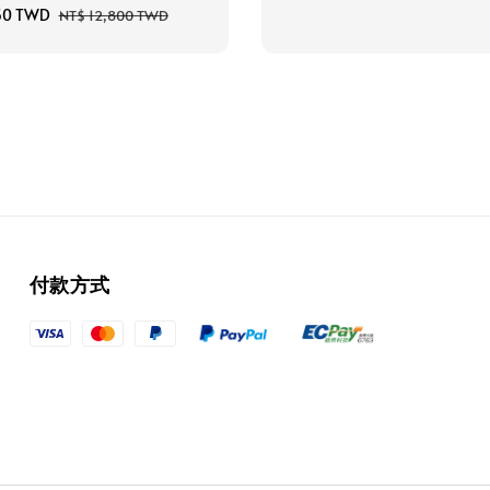
price
price
50 TWD
Regular
NT$ 12,800 TWD
price
付款方式