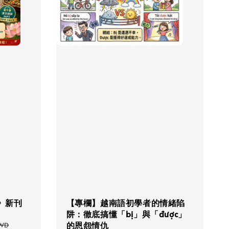
》新刊
【專欄】越南語初學者的情緒陷
阱：徹底搞懂「bị」與「được」
的恩怨情仇
TWD