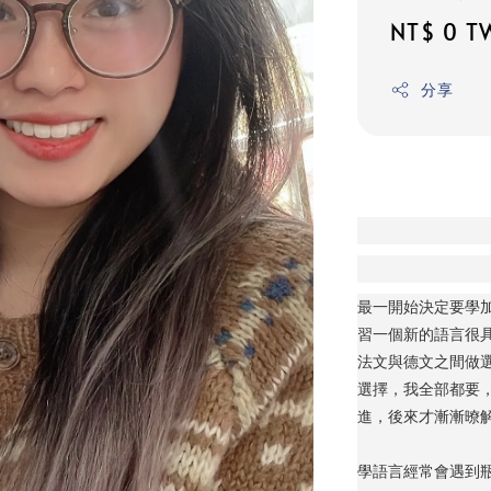
Regular
NT$ 0 T
price
分享
最一開始決定要學加入
習一個新的語言很
法文與德文之間做選
選擇，我全部都要
進，後來才漸漸暸
學語言經常會遇到