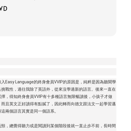
WD
Easy Language的終身會員VVIP的原因是，純粹是因為聽聞學
具挑戰性，過往我除了英語外，從來沒學過新的語言。後來一直在
擇，得知終身會員VVIP有十多種語言無限暢讀後，小孩子才做
，而且英文正好讀得有點膩了，因此轉而向德文跟法文一起學習邁
解這兩個語言其實是同一個語系。
瓶頸，總覺得聽力或是閱讀到某個階段後就一直止步不前，長時間