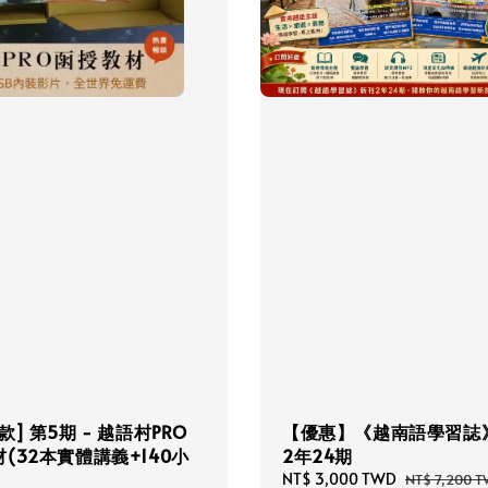
款] 第5期 - 越語村PRO
【優惠】《越南語學習誌
(32本實體講義+140小
2年24期
Sale
NT$ 3,000 TWD
Regular
NT$ 7,200 