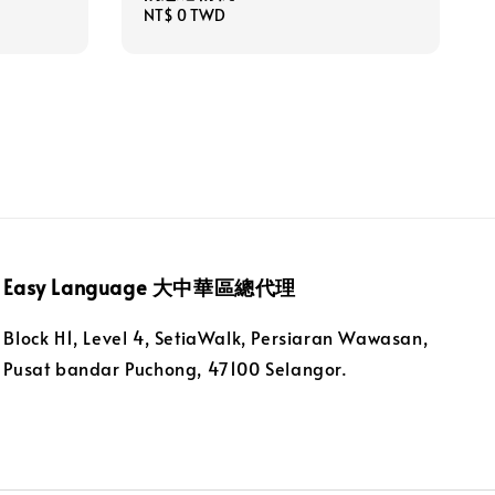
Regular
NT$ 0 TWD
price
Easy Language 大中華區總代理
Block H1, Level 4, SetiaWalk, Persiaran Wawasan,
Pusat bandar Puchong, 47100 Selangor.