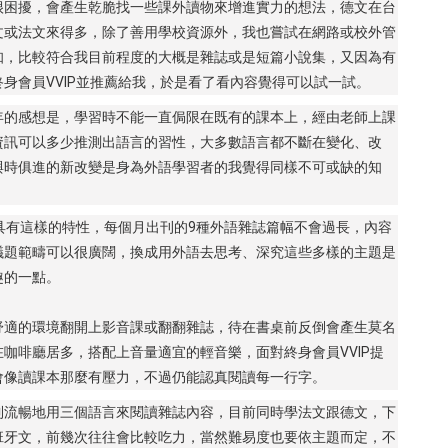
很困擾，會產生乾脆找一些課外讀物來增進實力的想法，德文在台
文或法文來得多，除了善用學校資源外，我也嘗試在網路或校外管
知，比較符合我目前程度的大概是雜誌或是短篇小說集，又因為有
身會員VVIP並推薦給我，於是看了看內容覺得可以試一試。
年的感想是，學習時不能一直侷限在既有的課本上，經由老師上課
資訊可以多少推測出語言的習性，大多數語言都不斷在變化、改
與時俱進的新改變是身為外語學習者的我覺得同樣不可或缺的知
就具有這樣的特性，每個月出刊的9種外語雜誌篇幅不會過長，內容
議題範疇可以很廣闊，換成用外語去思考、深究這些多樣的主題是
趣的一點。
舒適的環境翻開上影音課或翻翻雜誌，待在書桌前反倒會產生莫名
咖啡廳居多，搭配上音量適宜的輕音樂，面對終身會員VVIP提
會像讀課本那麼有壓力，不過仍能認真閱讀每一行字。
到流暢地用三個語言來閱讀雜誌內容，目前同時學法文跟德文，下
班牙文，前幾次往往會比較吃力，當然難易度也要依主題而定，不