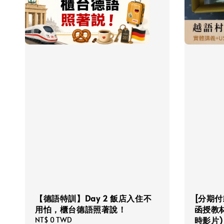
【德語特訓】Day 2 飯店入住不
[分期付
用怕，櫃台德語照著說！
函授教材
時影片)
Regular
NT$ 0 TWD