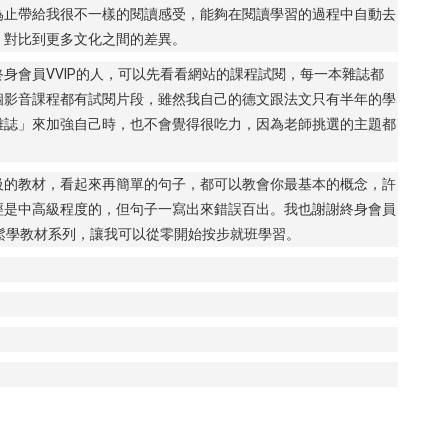
為止帶給我很不一樣的閱讀感受，能夠在閱讀學習的過程中自動去
、對比到更多文化之間的差異。
身會員VVIP的人，可以先看看網站的課程試閱，每一本雜誌都
個影音課程都有試閱片段，雖然我自己的德文跟法文只有半年的學
雜誌」來加強自己時，也不會覺得很吃力，因為老師挑選的主題都
級的教材，看起來再簡單的句子，都可以教會你最基本的概念，許
經是中高級程度的，但句子一寫出來錯誤百出。我也謝謝終身會員
輕鬆學教材系列，讓我可以從零開始按步就班學習。