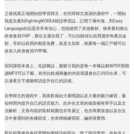
之後就真正地開始想學習韓文，在找尋韓文資源的過程中，一開始
我是先看到Fighting!KOREA韓語學習誌，訂閱了兩年後，對Easy
Language的品質非常有信心，也陸續買了其他教材。後來看到推出
終身會員VVIP，實在太適合我了，可以扣除掉以前買過所有產品金
額，等於以前買的都是免費，真是太划算，推薦每一個訂戶都可以
改加入終身會員VVIP喔。
回到課程本身上，先談雜誌，最吸引我的是每一本雜誌都有PDF跟朗
讀MP3可以下載，有些比較感興趣的內容我還會自己列印出來，可
以邊看文字邊聽韓語提升自己的語感。
在學韓文的過程中，我喜歡藉由大量閱讀以及大量的聽力練習，最
短時間內提升自己的語言能力。此外在文章的後面都有單字以及文
法解析，文章內容的取材範圍也非常廣泛，包含商業旅遊以及在生
活中會遇到的各種狀況，也有韓檢練習區，編排很實用。
對於初學者也有從零開始學韓語的部分，除了韓語學習，也包含人