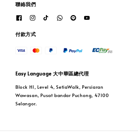
聯絡我們
付款方式
Easy Language 大中華區總代理
Block H1, Level 4, SetiaWalk, Persiaran
Wawasan, Pusat bandar Puchong, 47100
Selangor.