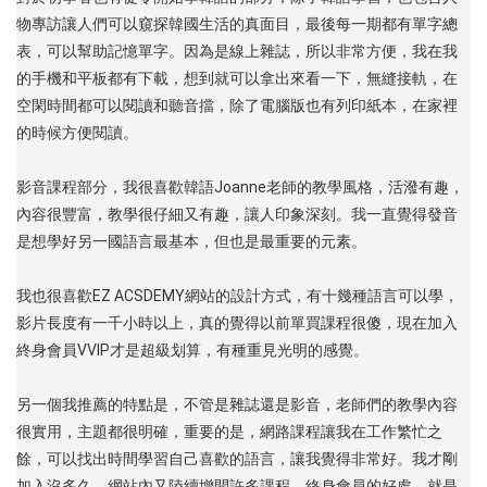
物專訪讓人們可以窺探韓國生活的真面目，最後每一期都有單字總
表，可以幫助記憶單字。因為是線上雜誌，所以非常方便，我在我
的手機和平板都有下載，想到就可以拿出來看一下，無縫接軌，在
空閑時間都可以閱讀和聽音擋，除了電腦版也有列印紙本，在家裡
的時候方便閱讀。
影音課程部分，我很喜歡韓語Joanne老師的教學風格，活潑有趣，
內容很豐富，教學很仔細又有趣，讓人印象深刻。我一直覺得發音
是想學好另一國語言最基本，但也是最重要的元素。
我也很喜歡EZ ACSDEMY網站的設計方式，有十幾種語言可以學，
影片長度有一千小時以上，真的覺得以前單買課程很傻，現在加入
終身會員VVIP才是超級划算，有種重見光明的感覺。
另一個我推薦的特點是，不管是雜誌還是影音，老師們的教學內容
很實用，主題都很明確，重要的是，網路課程讓我在工作繁忙之
餘，可以找出時間學習自己喜歡的語言，讓我覺得非常好。我才剛
加入沒多久，網站內又陸續增開許多課程，終身會員的好處，就是