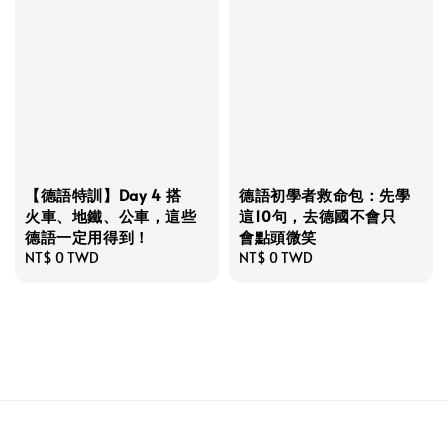
【德語特訓】Day 4 搭
德語初學者救命包：先學
火車、地鐵、公車，這些
這10句，去德國不會只
德語一定用得到！
會點頭微笑
Regular
NT$ 0 TWD
Regular
NT$ 0 TWD
price
price