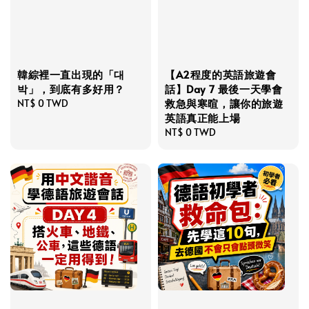
韓綜裡一直出現的「대
【A2程度的英語旅遊會
박」，到底有多好用？
話】Day 7 最後一天學會
救急與寒暄，讓你的旅遊
Regular
NT$ 0 TWD
英語真正能上場
price
Regular
NT$ 0 TWD
price