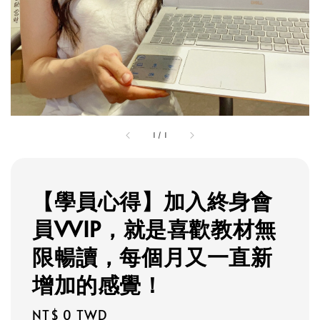
1
/
1
【學員心得】加入終身會
員VVIP，就是喜歡教材無
限暢讀，每個月又一直新
增加的感覺！
Regular
NT$ 0 TWD