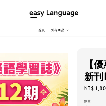
首頁
所有商品
【優
新刊
Sale
NT$ 1,8
price
數量