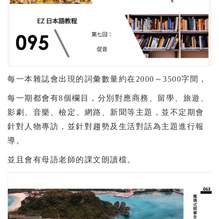
每一本雜誌會出現的詞彙數量約在2000～3500字間，
每一期都會有8個欄目，分別對應商務、留學、旅遊、
影劇、音樂、檢定、網路、新聞等主題，並不定期會
針對人物專訪，並針對趨勢及生活對話為主題進行報
導。
並且會有母語老師的課文朗讀檔。