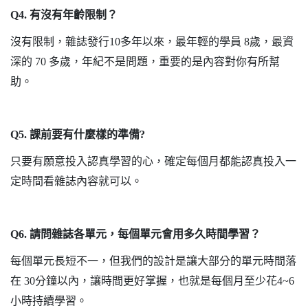
Q4.
有沒有年齡限制？
沒有限制，雜誌發行
10
多年以來，最年輕的學員
8
歲，最資
深的
70
多歲，年紀不是問題，重要的是內容對你有所幫
助。
Q5.
課前要有什麼樣的準備
?
只要有願意投入認真學習的心，確定每個月都能認真投入一
定時間看雜誌內容就可以。
Q6.
請問雜誌各單元，每個單元會用多久時間學習？
每個單元長短不一，但我們的設計是讓大部分的單元時間落
在
30
分鐘以內，讓時間更好掌握，也就是每個月至少花
4~6
小時持續學習。