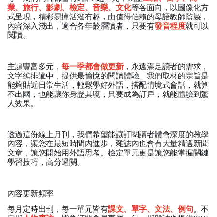
業、旅行、影劇、檢定、音樂、文化
等各面向，以圖像化方
式呈現，精彩易懂活潑有趣，由值得信賴的母語教師監製，
內容深入淺出，適合各年齡層讀者，只要有
發音程度
就可以
閱讀。
主題豐富多元，
每一季都會做更新
，永遠滿足讀者的需求，
文字編排適中，提供最愉悅的閱讀體驗。我們取材的宗旨是
能夠貼近日常生活，輕鬆學好外語，搭配情境式會話，就算
不出國，也能讓你身歷其境，只要成為訂戶，就能體驗到驚
人效果。
透過這份線上月刊，我們希望能讓訂閱讀者體會深度的教學
內容，讓您在最短時間內進步，雜誌內也會有大量精選新聞
文章，讓您開始用外語思考。檢定單元更是讓您能掌握關鍵
學習技巧，高分過關。
內容更新頻率
每月定時出刊，每一單元皆有
課文、單字、文法、例句
。不