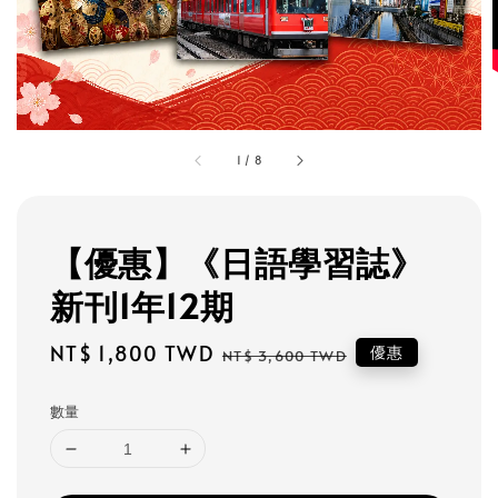
1
/
8
【優惠】《日語學習誌》
新刊1年12期
Sale
NT$ 1,800 TWD
Regular
優惠
NT$ 3,600 TWD
price
price
數量