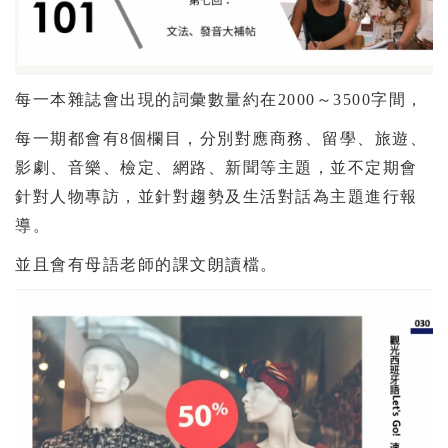
每一本雜誌會出現的詞彙數量約在2000～3500字間，
每一期都會有8個欄目，分別對應商務、留學、旅遊、
影劇、音樂、檢定、網路、新聞等主題，並不定期會
針對人物專訪，並針對趨勢及生活對話為主題進行報
導。
並且會有母語老師的課文朗讀檔。