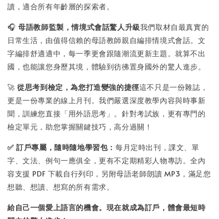
讀，適合所有年齡層的探索者。
🎧
母語教師監製，情境式會話驚人升級
我們取材自最真實的
日常生活，由值得信賴的母語教師親自編排情境式會話。文
字編排舒適適中，每一季更會跟隨潮流更新主題。就算不出
國，也能讓您身歷其境，體驗到彷彿置身國外的驚人進步。
🚀
從思考到檢定，為您打造變強的捷徑
這不只是一份雜誌，
更是一份專業的線上月刊。我們嚴選深度教學內容與時事新
聞，訓練您直接「用外語思考」。針對考試族，更有專門的
檢定單元，助您掌握關鍵技巧，高分過關！
✅ 訂戶專屬，隨時隨地學習包：
每月定時出刊，課文、單
字、文法、例句一應俱全，更有不定期精彩人物專訪。全內
容支援 PDF 下載自行列印，另附母語老師朗讀 MP3，滿足您
想聽、想讀、想寫的所有需求。
給自己一個愛上語言的機會。現在就成為訂戶，體會最短時