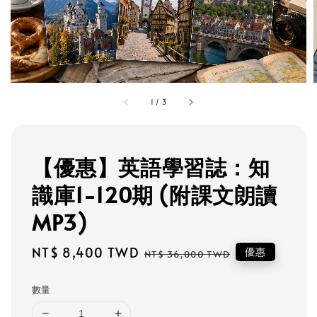
1
/
3
【優惠】英語學習誌：知
識庫1-120期 (附課文朗讀
MP3)
Sale
NT$ 8,400 TWD
Regular
優惠
NT$ 36,000 TWD
price
price
數量