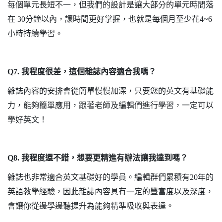
每個單元長短不一，但我們的設計是讓大部分的單元時間落
在
30
分鐘以內，讓時間更好掌握，也就是每個月至少花
4~6
小時持續學習。
Q7.
我程度很差，這個雜誌內容適合我嗎？
雜誌內容的安排會從簡單慢慢加深，只要您的英文有基礎能
力，能夠簡單應用，跟著老師及編輯們進行學習，一定可以
學好英文！
Q8.
我程度還不錯，想要更精進有辦法讓我達到嗎？
雜誌也非常適合英文基礎好的學員。編輯群們累積有
20
年的
英語教學經驗，因此雜誌內容具有一定的豐富度以及深度，
會讓你從邊學邊聽提升為能夠精準吸收與表達。