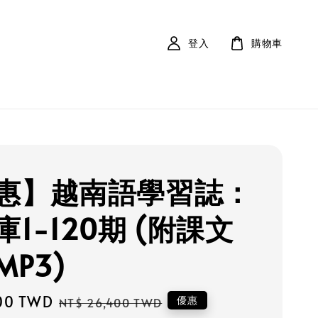
登入
購物車
惠】越南語學習誌：
1-120期 (附課文
P3)
00 TWD
Regular
優惠
NT$ 26,400 TWD