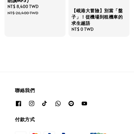
朗讀MP3)
Sale
NT$ 8,400 TWD
Regular
【峴港大冒險】別當「盤
price
price
NT$ 26,400 TWD
子」！從機場到租機車的
求生越語
Regular
NT$ 0 TWD
price
聯絡我們
付款方式