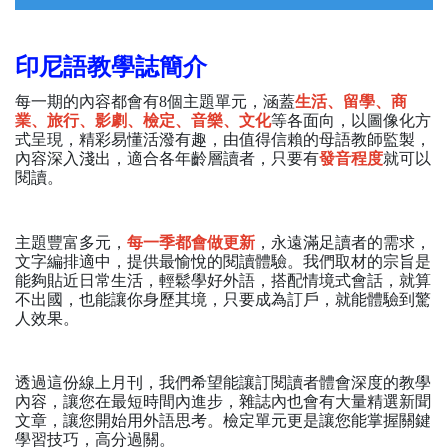
印尼語教學誌簡介
每一期的內容都會有8個主題單元，涵蓋
生活、留學、商
業、旅行、影劇、檢定、音樂、文化
等各面向，以圖像化方
式呈現，精彩易懂活潑有趣，由值得信賴的母語教師監製，
內容深入淺出，適合各年齡層讀者，只要有
發音程度
就可以
閱讀。
主題豐富多元，
每一季都會做更新
，永遠滿足讀者的需求，
文字編排適中，提供最愉悅的閱讀體驗。我們取材的宗旨是
能夠貼近日常生活，輕鬆學好外語，搭配情境式會話，就算
不出國，也能讓你身歷其境，只要成為訂戶，就能體驗到驚
人效果。
透過這份線上月刊，我們希望能讓訂閱讀者體會深度的教學
內容，讓您在最短時間內進步，雜誌內也會有大量精選新聞
文章，讓您開始用外語思考。檢定單元更是讓您能掌握關鍵
學習技巧，高分過關。