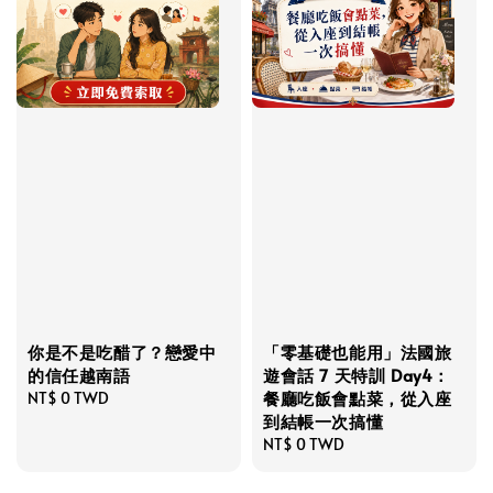
你是不是吃醋了？戀愛中
「零基礎也能用」法國旅
的信任越南語
遊會話 7 天特訓 Day4：
餐廳吃飯會點菜，從入座
Regular
NT$ 0 TWD
到結帳一次搞懂
price
Regular
NT$ 0 TWD
price