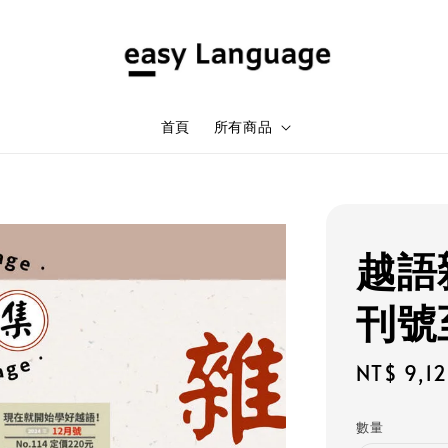
首頁
所有商品
越語
刊號
Sale
NT$ 9,1
price
數量