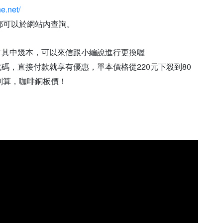
e.net/
都可以於網站內查詢。
擁有其中幾本，可以來信跟小編說進行更換喔
代碼，直接付款就享有優惠，單本價格從220元下殺到80
划算，咖啡銅板價！