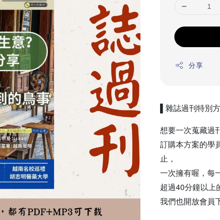
分享
▌雜誌過刊特別方
想要一次蒐藏過
訂購本方案的學員
止，
一次擁有喔，每
超過40分鐘以上
我們也開放會員