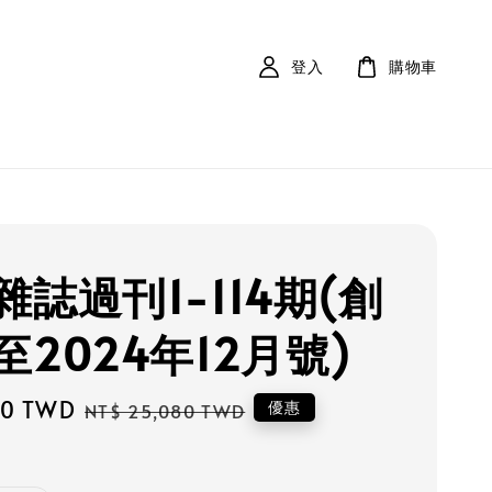
登入
購物車
雜誌過刊1-114期(創
至2024年12月號)
20 TWD
Regular
優惠
NT$ 25,080 TWD
price