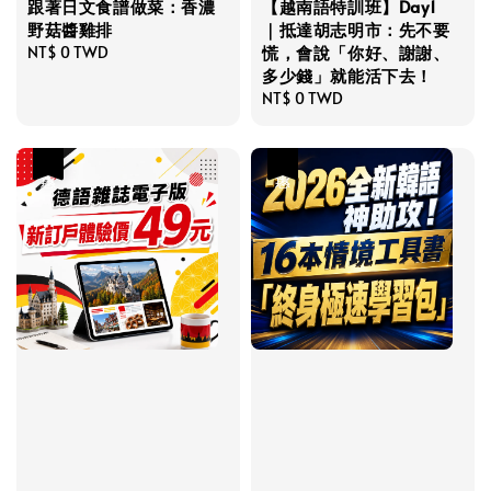
跟著日文食譜做菜：香濃
【越南語特訓班】Day1
野菇醬雞排
｜抵達胡志明市：先不要
慌，會說「你好、謝謝、
Regular
NT$ 0 TWD
多少錢」就能活下去！
price
Regular
NT$ 0 TWD
price
優惠
優惠