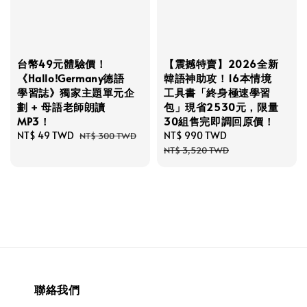
台幣49元體驗價！
【震撼特賣】2026全新
《Hallo!Germany德語
韓語神助攻！16本情境
學習誌》獨家主題單元企
工具書「終身極速學習
劃 + 母語老師朗讀
包」現省2530元，限量
MP3！
30組售完即調回原價！
Sale
NT$ 49 TWD
Regular
Sale
NT$ 990 TWD
Regular
NT$ 300 TWD
price
price
price
price
NT$ 3,520 TWD
聯絡我們