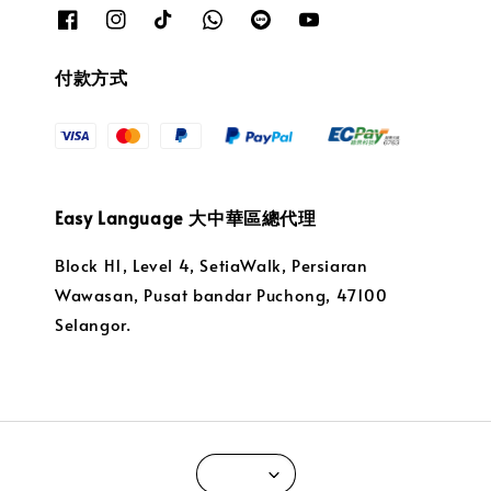
付款方式
Easy Language 大中華區總代理
Block H1, Level 4, SetiaWalk, Persiaran
Wawasan, Pusat bandar Puchong, 47100
Selangor.