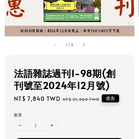
1
/
2
法語雜誌過刊1-98期(創
刊號至2024年12月號)
Sale
NT$ 7,840 TWD
Regular
優惠
NT$ 21,560 TWD
price
price
數量