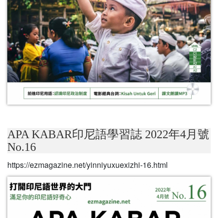
APA KABAR印尼語學習誌 2022年4月號
No.16
https://ezmagazine.net/yinniyuxuexizhi-16.html