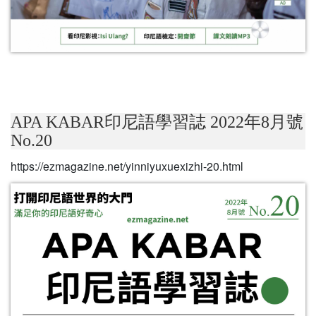
APA KABAR印尼語學習誌 2022年8月號
No.20
https://ezmagazine.net/yinniyuxuexizhi-20.html