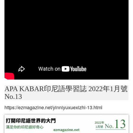
APA KABAR印尼語學習誌 2022年1月號
No.13
https://ezmagazine.net/yinniyuxuexizhi-13.html