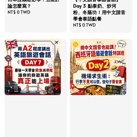
論怎麼寫？
Day 3 點泰奶、炒河
粉、冬蔭功！用中文諧音
Regular
NT$ 0 TWD
學會泰語點餐
price
Regular
NT$ 0 TWD
price