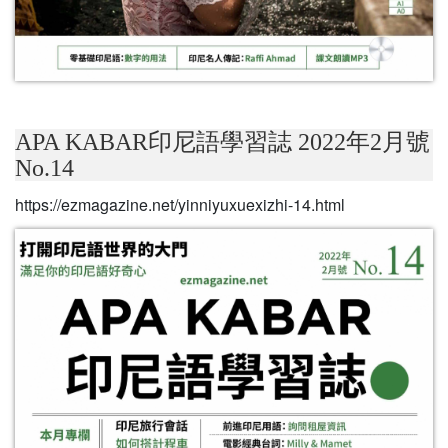
APA KABAR印尼語學習誌 2022年2月號
No.14
https://ezmagazine.net/yinniyuxuexizhi-14.html