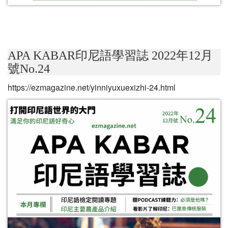
APA KABAR印尼語學習誌 2022年12月
號No.24
https://ezmagazine.net/yinniyuxuexizhi-24.html