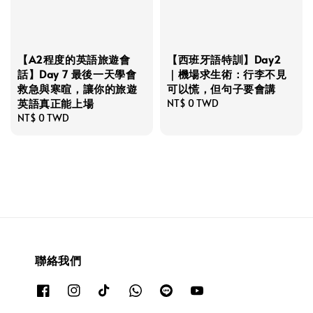
【A2程度的英語旅遊會
【西班牙語特訓】Day2
話】Day 7 最後一天學會
｜機場求生術：行李不見
救急與寒暄，讓你的旅遊
可以慌，但句子要會講
英語真正能上場
Regular
NT$ 0 TWD
Regular
NT$ 0 TWD
price
price
聯絡我們