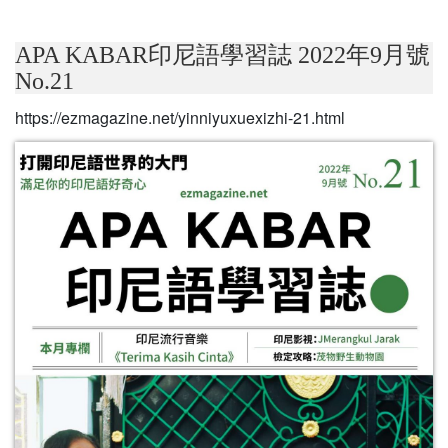
APA KABAR印尼語學習誌 2022年9月號
No.21
https://ezmagazine.net/yinniyuxuexizhi-21.html