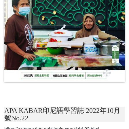
APA KABAR印尼語學習誌 2022年10月
號No.22
https://ezmagazine.net/yinniyuxuexizhi-22.html