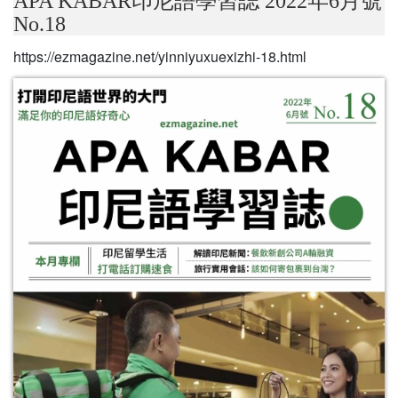
APA KABAR印尼語學習誌 2022年6月號
No.18
https://ezmagazine.net/yinniyuxuexizhi-18.html