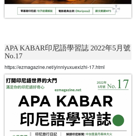
APA KABAR印尼語學習誌 2022年5月號
No.17
https://ezmagazine.net/yinniyuxuexizhi-17.html