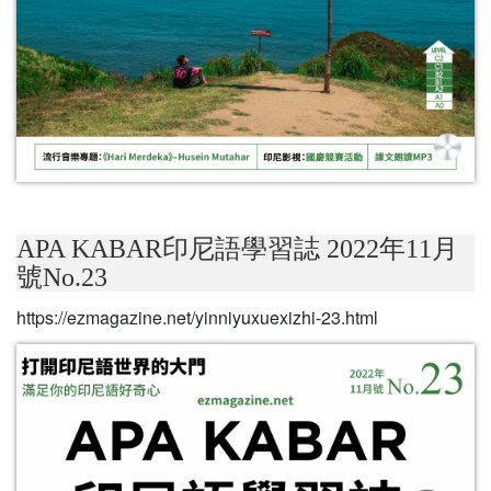
APA KABAR印尼語學習誌 2022年11月
號No.23
https://ezmagazine.net/yinniyuxuexizhi-23.html