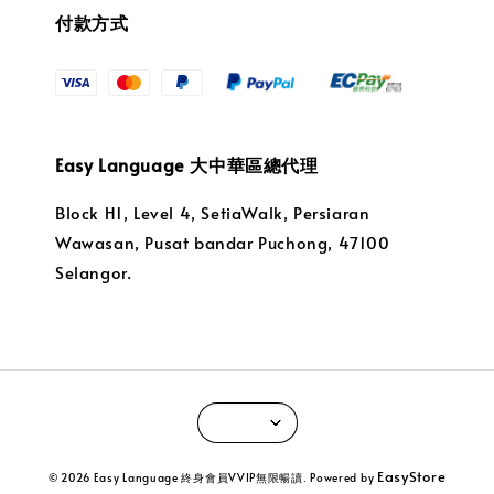
付款方式
Easy Language 大中華區總代理
Block H1, Level 4, SetiaWalk, Persiaran
Wawasan, Pusat bandar Puchong, 47100
Selangor.
EasyStore
© 2026 Easy Language 終身會員VVIP無限暢讀. Powered by