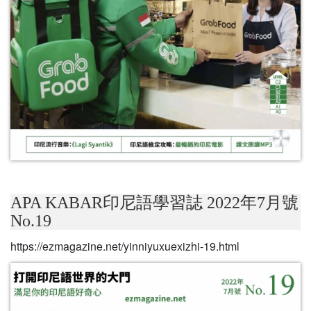
APA KABAR印尼語學習誌 2022年7月號
No.19
https://ezmagazine.net/yinniyuxuexizhi-19.html