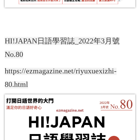
HI!JAPAN日語學習誌_2022年3月號
No.80
https://ezmagazine.net/riyuxuexizhi-
80.html