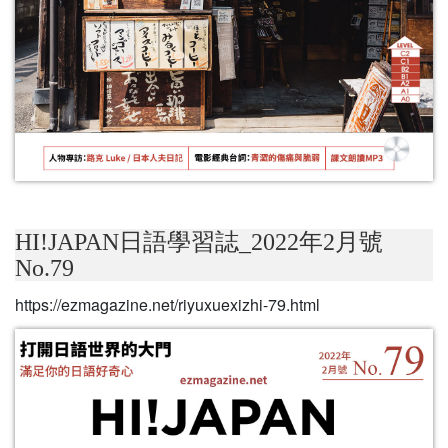
HI!JAPAN日語學習誌_2022年2月號
No.79
https://ezmagazine.net/riyuxuexizhi-79.html