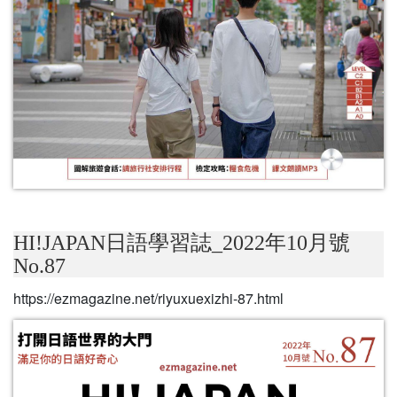
HI!JAPAN日語學習誌_2022年10月號
No.87
https://ezmagazine.net/riyuxuexizhi-87.html