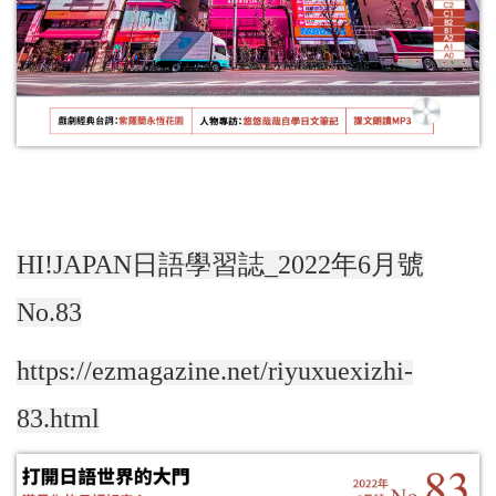
HI!JAPAN日語學習誌_2022年6月號
No.83
https://ezmagazine.net/riyuxuexizhi-
83.html