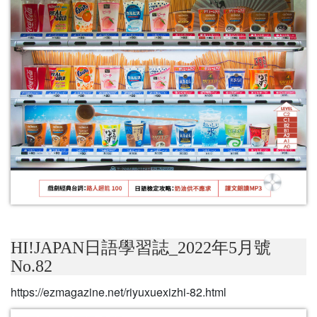
HI!JAPAN日語學習誌_2022年5月號
No.82
https://ezmagazine.net/riyuxuexizhi-82.html