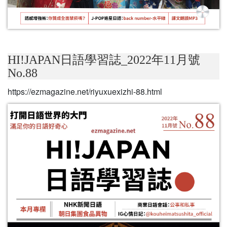
HI!JAPAN日語學習誌_2022年11月號
No.88
https://ezmagazine.net/riyuxuexizhi-88.html