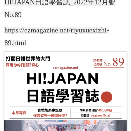
HI!JAPAN日語學習誌_2022年12月號
No.89
https://ezmagazine.net/riyuxuexizhi-
89.html