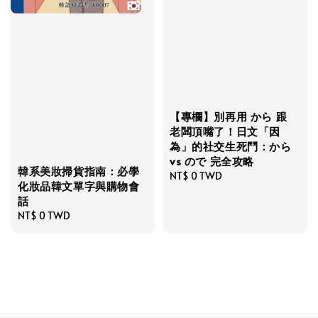
【專欄】別再用 から 跟
老闆頂嘴了！日文「因
為」的社交生死鬥：から
vs ので 完全攻略
韓系美妝掃貨指南：必學
Regular
NT$ 0 TWD
化妝品韓文單字與購物會
price
話
Regular
NT$ 0 TWD
price