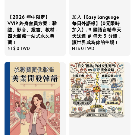
【2026 年中限定】
加入【Easy Language
VVIP 終身會員方案：雜
每日外語報】(0元限時
誌、影音、叢書、教材，
加入)，9 國語言精華天
四大館藏一站式永久典
天送達 # 每天 3 分鐘，
藏！
讓世界成為你的主場！
Regular
NT$ 0 TWD
Regular
NT$ 0 TWD
price
price