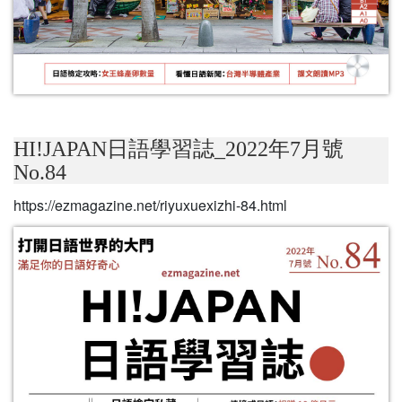
HI!JAPAN日語學習誌_2022年7月號
No.84
https://ezmagazine.net/riyuxuexizhi-84.html