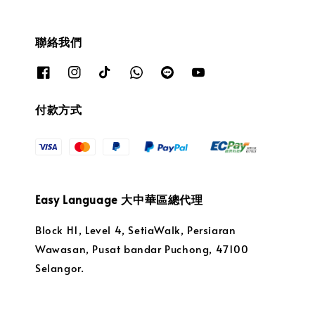
聯絡我們
付款方式
Easy Language 大中華區總代理
Block H1, Level 4, SetiaWalk, Persiaran
Wawasan, Pusat bandar Puchong, 47100
Selangor.