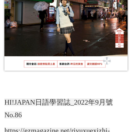
HI!JAPAN日語學習誌_2022年9月號
No.86
https://ezmagazine.net/riyuxuexizhi-