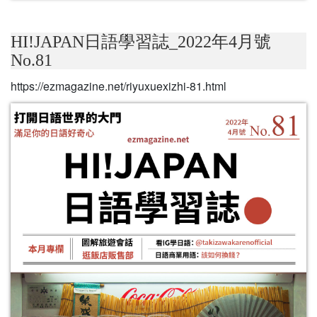
HI!JAPAN日語學習誌_2022年4月號
No.81
https://ezmagazine.net/riyuxuexizhi-81.html