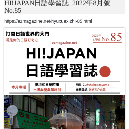
HI!JAPAN日語學習誌_2022年8月號
No.85
https://ezmagazine.net/riyuxuexizhi-85.html